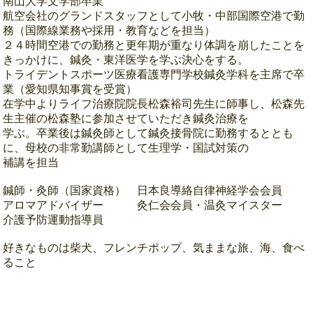
南山大学文学部卒業
航空会社のグランドスタッフとして小牧・中部国際空港で勤
務（国際線業務や採用・教育などを担当）
２４時間空港での勤務と更年期が重なり体調を崩したことを
きっかけに、鍼灸・東洋医学を学ぶ決心をする。
トライデントスポーツ医療看護専門学校鍼灸学科を主席で卒
業（愛知県知事賞を受賞）
在学中よりライフ治療院院長松森裕司先生に師事し、松森先
生主催の松森塾に参加させていただき鍼灸治療を
学ぶ。卒業後は鍼灸師として鍼灸接骨院に勤務するととも
に、母校の非常勤講師として生理学・国試対策の
補講を担当
鍼師・灸師（国家資格） 日本良導絡自律神経学会会員
アロマアドバイザー 灸仁会会員・温灸マイスター
介護予防運動指導員
好きなものは柴犬、フレンチポップ、気ままな旅、海、食べ
ること